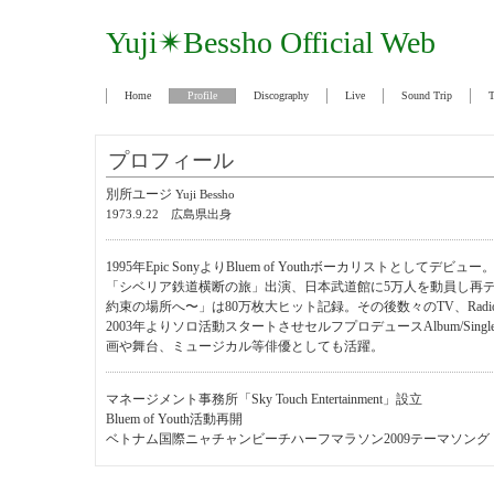
Yuji✴Bessho Official Web
Home
Profile
Discography
Live
Sound Trip
T
プロフィール
別所ユージ
Yuji Bessho
1973.9.22 広島県出身
1995年Epic SonyよりBluem of Youthボーカリストとしてデビ
「シベリア鉄道横断の旅」出演、日本武道館に5万人を動員し再
約束の場所へ〜」は80万枚大ヒット記録。その後数々のTV、Rad
2003年よりソロ活動スタートさせセルフプロデュースAlbum/Sin
画や舞台、ミュージカル等俳優としても活躍。
マネージメント事務所「Sky Touch Entertainment」設立
Bluem of Youth活動再開
ベトナム国際ニャチャンビーチハーフマラソン2009テーマソング 「ST