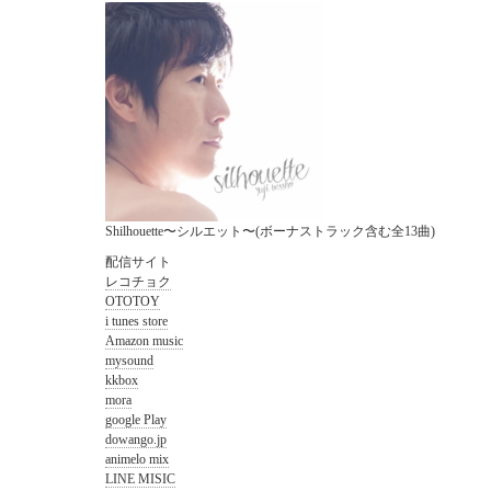
Shilhouette〜シルエット〜(ボーナストラック含む全13曲)
配信サイト
レコチョク
OTOTOY
i tunes store
Amazon music
mysound
kkbox
mora
google Play
dowango.jp
animelo mix
LINE MISIC