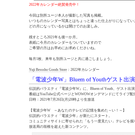
2022年カレンダー絶賛発売中！
今回は別所ユージ本人が撮影した写真も掲載。
いつものカレンダー写真とはちょっと違った仕上がりになってい
どの月になっているかは開けてのお楽しみ。
残すところ2021年も後一か月。
表紙に今月のカレンダーもついていますので
ご希望の方はお早めにお求めくださいね。
毎月1枚、来年も別所ユージと共に過ごしましょう。
Yuji Besssho Goods Store
：2022年カレンダー
「電波少年W」Bluem of Youthゲスト出演
伝説的バラエティ『電波少年W』に、Bluem of Youth、ゲスト出
番組はYouTube公式ページとWOWOWオンデマンドにてライブ配
日時：2021年7月26日(月)20時より生放送
【電波少年W ～あなたのテレビの記憶を集めた～い！～】
伝説的バラエティ「電波少年」が新たにスタート。
コミュニティサイトに寄せられた「もう一度見たい」テレビを掘
放送局の垣根を超えた新コンテンツ。