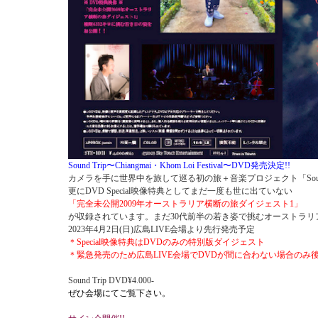
Sound Trip〜Chiangmai・Khom Loi Festival〜DVD発売決定!!
カメラを手に世界中を旅して巡る初の旅＋音楽プロジェクト「Sound
更にDVD Special映像特典としてまだ一度も世に出ていない
「完全未公開2009年オーストラリア横断の旅ダイジェスト1」
が収録されています。まだ30代前半の若き姿で挑むオーストラリ
2023年4月2日(日)広島LIVE会場より先行発売予定
＊Special映像特典はDVDのみの特別版ダイジェスト
＊緊急発売のため広島LIVE会場でDVDが間に合わない場合のみ
Sound Trip DVD¥4.000-
ぜひ会場にてご覧下さい。