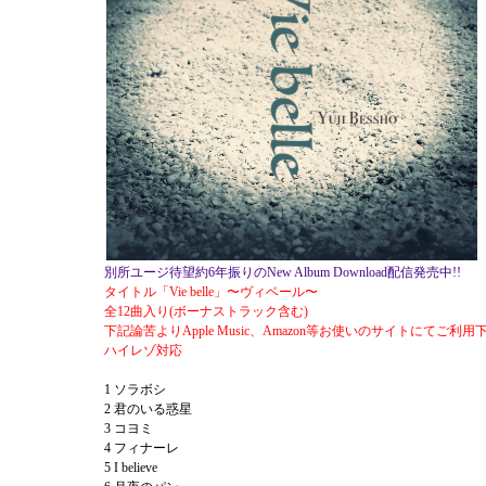
別所ユージ待望約6年振りのNew Album Download配信発売中!!
タイトル「Vie belle」〜ヴィベール〜
全12曲入り(ボーナストラック含む)
下記論苦よりApple Music、Amazon等お使いのサイトにてご利用
ハイレゾ対応
1 ソラボシ
2 君のいる惑星
3 コヨミ
4 フィナーレ
5 I believe