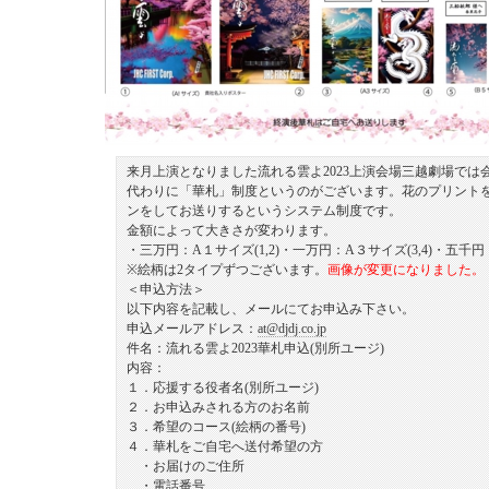
来月上演となりました流れる雲よ2023上演会場三越劇場で
代わりに「華札」制度というのがございます。花のプリント
ンをしてお送りするというシステム制度です。
金額によって大きさが変わります。
・三万円：A１サイズ(1,2)・一万円：A３サイズ(3,4)・五千円：
※絵柄は2タイプずつございます。
画像が変更になりました。
＜申込方法＞
以下内容を記載し、メールにてお申込み下さい。
申込メールアドレス：
at@djdj.co.jp
件名：流れる雲よ2023華札申込(別所ユージ)
内容：
１．応援する役者名(別所ユージ)
２．お申込みされる方のお名前
３．希望のコース(絵柄の番号)
４．華札をご自宅へ送付希望の方
・お届けのご住所
・電話番号