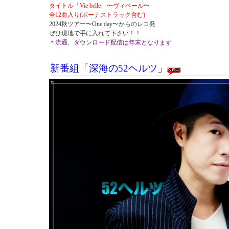
タイトル「Vie belle」〜ヴィベール〜
全12曲入り(ボーナストラック含む)
2024秋ツアー〜One day〜からのレコ発
ぜひ現地で手に入れて下さい！！
＊流通、ダウンロード配信は年末となります
新番組「深海の52ヘルツ」