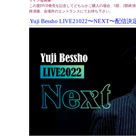
サイン会開催!!
この度DVD発売を記念してどちらかご購入の場合、1部、2部終
終演後、会場外のエントランスにてお待ち下さい。
Yuji Bessho LIVE21022〜NEXT〜配信決