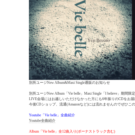
別所ユージNew Album&Maxi Single通販のお知らせ
別所ユージNew Album「Vie belle」Maxi Single「I believe」期
LIVE会場にはお越しいただけなかった方にも6年振りのCDをお
今後CDショップ、流通(Amazonなど)には流れませんのでぜひ
Youtube「Vie belle」全曲紹介
Youtube全曲紹介
Album「Vie belle」
全12曲入り(ボーナストラック含む)