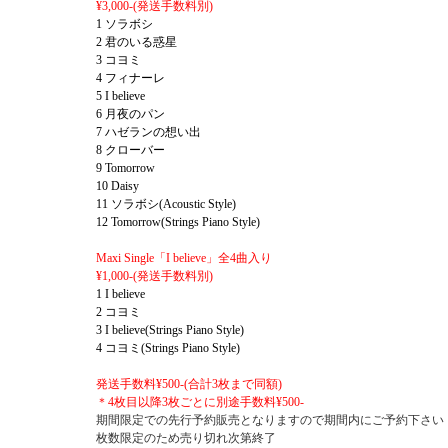
¥3,000-(発送手数料別)
1 ソラボシ
2 君のいる惑星
3 コヨミ
4 フィナーレ
5 I believe
6 月夜のパン
7 ハゼランの想い出
8 クローバー
9 Tomorrow
10 Daisy
11 ソラボシ(Acoustic Style)
12 Tomorrow
(Strings Piano Style)
Maxi Single「I believe」
全4曲入り
¥1,000-
(発送手数料別)
1 I believe
2
コヨミ
3 I believe
(Strings Piano Style)
4
コヨミ
(Strings Piano Style)
発送手数料
¥500-
(合計3枚まで同額)
＊4枚目以降3枚ごとに別途手数料¥500-
期間限定での先行予約販売となりますので期間内にご予約下さい
枚数限定のため売り切れ次第終了