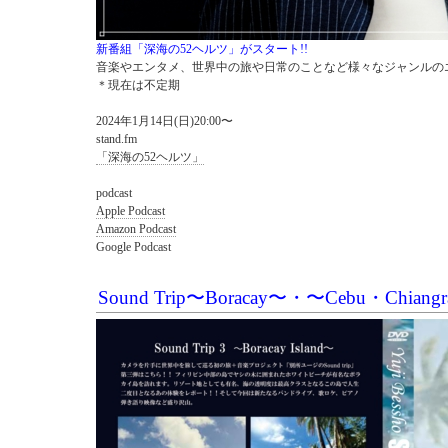
新番組「深海の52ヘルツ」がスタート!!
音楽やエンタメ、世界中の旅や日常のことなど様々なジャンルの
＊現在は不定期
2024年1月14日(日)20:00〜
stand.fm
「深海の52ヘルツ」
podcast
Apple Podcast
Amazon Podcast
Google Podcast
Sound Trip〜Boracay〜・〜Cebu・Chia