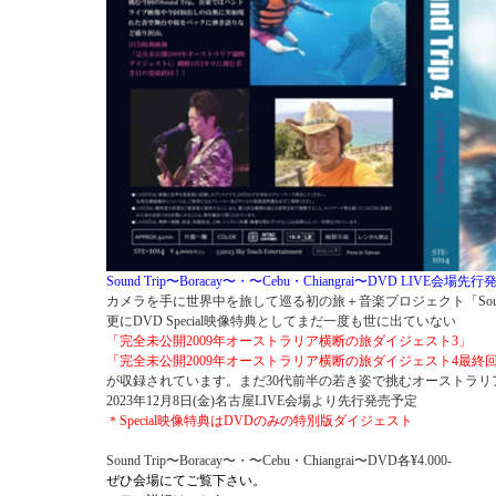
Sound Trip〜Boracay〜・〜Cebu・Chiangrai〜DVD LIVE会場先
カメラを手に世界中を旅して巡る初の旅＋音楽プロジェクト「Sound
更にDVD Special映像特典としてまだ一度も世に出ていない
「完全未公開2009年オーストラリア横断の旅ダイジェスト3」
「完全未公開2009年オーストラリア横断の旅ダイジェスト4最終
が収録されています。まだ30代前半の若き姿で挑むオーストラリ
2023年12月8日(金)名古屋LIVE会場より先行発売予定
＊Special映像特典はDVDのみの特別版ダイジェスト
Sound Trip〜Boracay〜・〜Cebu・Chiangrai〜DVD各¥4.000-
ぜひ会場にてご覧下さい。