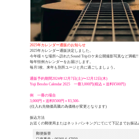
2025年カレンダー通販のお知らせ
2025年カレンダー通販決定しました。
今年様々な場所へ訪れたSound Tripロケ未公開撮影写真など満載!!
毎年恒例カレンダーをお届けします。
毎月1枚、来年も別所ユージと共に過ごしましょう。
通販予約期間2024年12月7日(土)〜12月12日(木)
Yuji Bessho Calendar 2025
一冊3,000円(税込＋送料¥500円)
例
一冊の場合
3,000円＋送料¥500円＝¥3,500-
(仕入れ先物価高騰の為価格が変更となります)
振込方法
お近くの郵便局またはネットバンキングにてにて下記までお振込
郵便振替