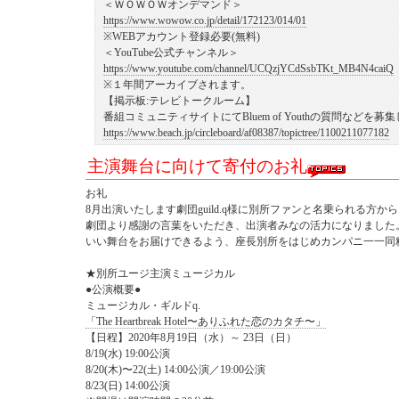
＜ＷＯＷＯＷオンデマンド＞
https://www.wowow.co.jp/detail/172123/014/01
※WEBアカウント登録必要(無料)
＜YouTube公式チャンネル＞
https://www.youtube.com/channel/UCQzjYCdSsbTKt_MB4N4caiQ
※１年間アーカイブされます。
【掲示板:テレビトークルーム】
番組コミュニティサイトにてBluem of Youthの質問などを
https://www.beach.jp/circleboard/af08387/topictree/1100211077182
主演舞台に向けて寄付のお礼
お礼
8月出演いたします劇団guild.q様に別所ファンと名乗られる方
劇団より感謝の言葉をいただき、出演者みなの活力になりました
いい舞台をお届けできるよう、座長別所をはじめカンパニ一一同
★別所ユージ主演ミュージカル
●公演概要●
ミュージカル・ギルドq.
「The Heartbreak Hotel〜ありふれた恋のカタチ〜」
【日程】2020年8月19日（水）～ 23日（日）
8/19(水) 19:00公演
8/20(木)〜22(土) 14:00公演／19:00公演
8/23(日) 14:00公演