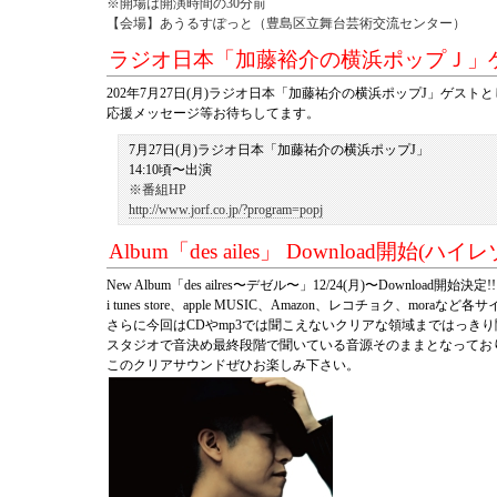
※開場は開演時間の30分前
【会場】あうるすぽっと（豊島区立舞台芸術交流センター）
ラジオ日本「加藤裕介の横浜ポップＪ」
202年7月27日(月)ラジオ日本「加藤祐介の横浜ポップJ」ゲス
応援メッセージ等お待ちしてます。
7月27日(月)ラジオ日本「加藤祐介の横浜ポップJ」
14:10頃〜出演
※番組HP
http://www.jorf.co.jp/?program=popj
Album「des ailes」 Download開始(ハイ
New Album「des ailres〜デゼル〜」12
/24(月)〜Download開始決定!!
i tunes store、apple MUSIC、Amazon、レコチョク、mora
さらに今回は
CDやmp3では聞こえないクリアな領域まではっき
スタジオで音決め最終段階で聞いている音源そのままとなってお
このクリアサウンドぜひお楽しみ下さい。