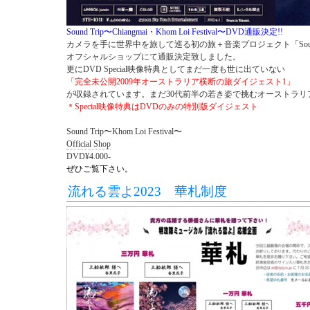
Sound Trip〜Chiangmai・Khom Loi Festival〜DVD通販決定!!
カメラを手に世界中を旅して巡る初の旅＋音楽プロジェクト「Sound
オフシャルショップにて通販決定致しました。
更にDVD Special映像特典としてまだ一度も世に出ていない
「完全未公開2009年オーストラリア横断の旅ダイジェスト1」
が収録されています。まだ30代前半の若き姿で挑むオーストラリ
＊Special映像特典はDVDのみの特別版ダイジェスト
Sound Trip〜Khom Loi Festival〜
Official Shop
DVD¥4.000-
ぜひご覧下さい。
流れる雲よ2023 華札制度