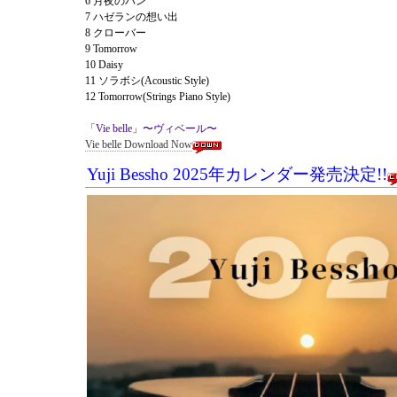
6 月夜のパン
7 ハゼランの想い出
8 クローバー
9 Tomorrow
10 Daisy
11 ソラボシ(Acoustic Style)
12 Tomorrow
(Strings Piano Style)
「Vie belle」〜ヴィベール〜
Vie belle Download Now
Yuji Bessho 2025年カレンダー発売決定!!