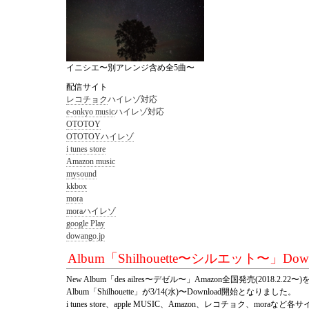
イニシエ〜別アレンジ含め全5曲〜
配信サイト
レコチョク
ハイレゾ対応
e-onkyo music
ハイレゾ対応
OTOTOY
OTOTOYハイレゾ
i tunes store
Amazon music
mysound
kkbox
mora
moraハイレゾ
google Play
dowango.jp
Album「Shilhouette〜シルエット〜」
Dow
New Album「des ailres〜デゼル〜」Amazon全国発売(2018.2.22
Album「Shilhouette」が3/14(水)〜Download開始となりました。
i tunes store、apple MUSIC、Amazon、レコチョク、mora