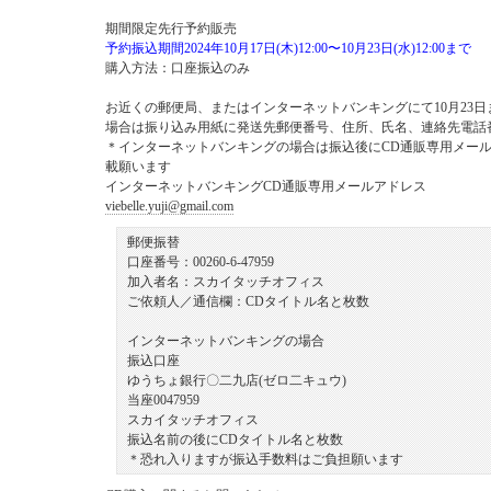
期間限定先行予約販売
予約振込期間2024年10月17日
(木)12:00
〜10月23日(水)12:00まで
購入方法：口座振込のみ
お近くの郵便局、またはインターネットバンキングにて10月23
場合は振り込み用紙に発送先郵便番号、住所、氏名、連絡先電話
＊インターネットバンキングの場合は振込後にCD通販専用メール
載願います
インターネットバンキングCD通販専用メールアドレス
viebelle.yuji@gmail.com
郵便振替
口座番号：00260-6-47959
加入者名：スカイタッチオフィス
ご依頼人／通信欄：CDタイトル名と枚数
インターネットバンキングの場合
振込口座
ゆうちょ銀行〇二九店(ゼロ二キュウ)
当座0047959
スカイタッチオフィス
振込名前の後にCDタイトル名と枚数
＊恐れ入りますが振込手数料はご負担願います