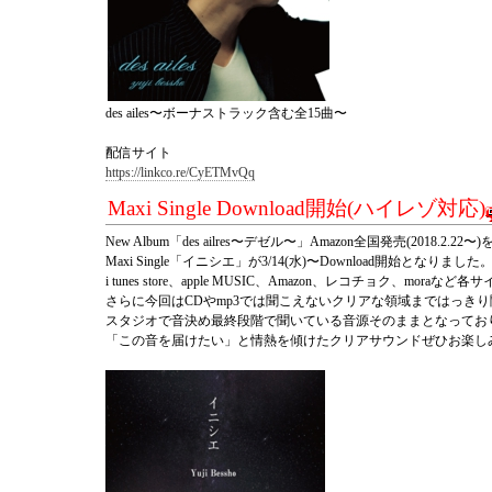
des ailes〜ボーナストラック含む全15曲〜
配信サイト
https://linkco.re/CyETMvQq
Maxi Single Download開始(ハイレゾ対応)
New Album「des ailres〜デゼル〜」Amazon全国発売(2018.2.22
Maxi Single「イニシエ」が3/14(水)〜Download開始となりました
i tunes store、apple MUSIC、Amazon、レコチョク、mora
さらに今回は
CDやmp3では聞こえないクリアな領域まではっき
スタジオで音決め最終段階で聞いている音源そのままとなってお
「この音を届けたい」と情熱を傾けたクリアサウンドぜひお楽し