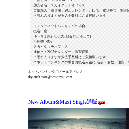
口座番号：00260-6-47959
加入者名：スカイタッチオフィス
ご依頼人／通信欄：2025カレンダー、氏名、電話番号、希望
＊恐れ入りますが振込手数料はご負担願います
インターネットバンキングの場合
振込口座
ゆうちょ銀行〇二九店(ゼロ二キュウ)
当座0047959
スカイタッチオフィス
通信文：2025カレンダー、希望個数
＊恐れ入りますが振込手数料はご負担願います
＊ネットバンキングの場合お振込み後に(名前・個数・住所・電
ネットバンキング用メールアドレス
skytouch.store@besshoyuji.com
New Album&Maxi Single通販