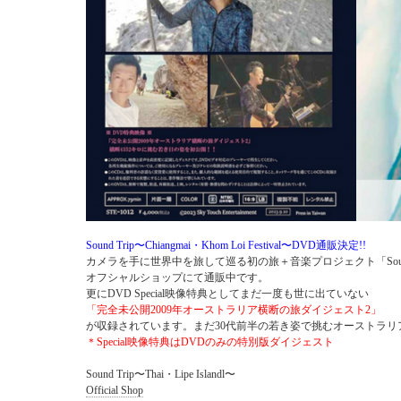
Sound Trip〜Chiangmai・Khom Loi Festival〜DVD通販決定!!
カメラを手に世界中を旅して巡る初の旅＋音楽プロジェクト「Sound
オフシャルショップにて通販中です。
更にDVD Special映像特典としてまだ一度も世に出ていない
「完全未公開2009年オーストラリア横断の旅ダイジェスト2」
が収録されています。まだ30代前半の若き姿で挑むオーストラリ
＊Special映像特典はDVDのみの特別版ダイジェスト
Sound Trip〜Thai・Lipe Islandl〜
Official Shop