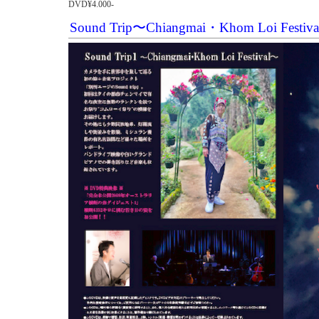
DVD¥4.000-
Sound Trip〜Chiangmai・Khom Loi Fes