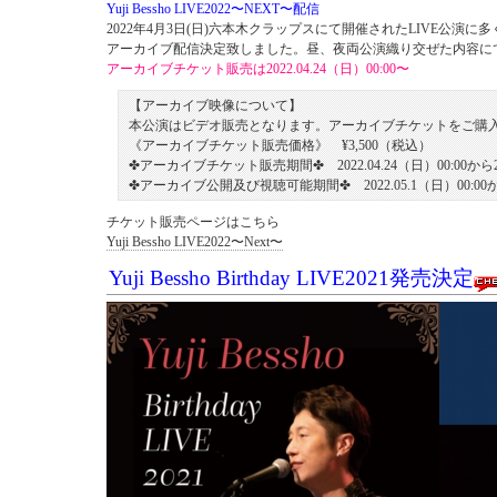
Yuji Bessho LIVE2022〜NEXT〜配信
2022年4月3日(日)六本木クラップスにて開催されたLIVE公演
アーカイブ配信決定致しました。昼、夜両公演織り交ぜた内容に
アーカイブチケット販売は2022.04.24（日）00:00〜
【アーカイブ映像について】
本公演はビデオ販売となります。アーカイブチケットをご購
《アーカイブチケット販売価格》 ¥3,500（税込）
✤アーカイブチケット販売期間✤ 2022.04.24（日）00:00から202
✤アーカイブ公開及び視聴可能期間✤ 2022.05.1（日）00:00から2
チケット販売ページはこちら
Yuji Bessho LIVE2022〜Next〜
Yuji Bessho Birthday LIVE2021発売決定